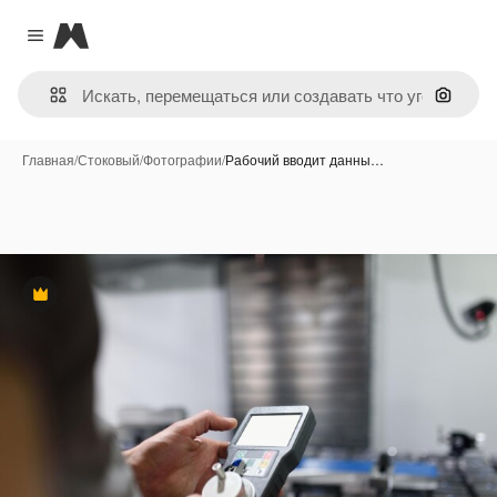
Magnific
Close menu
Поиск 
Главная
/
Стоковый
/
Фотографии
/
Рабочий вводит данны…
Премиум