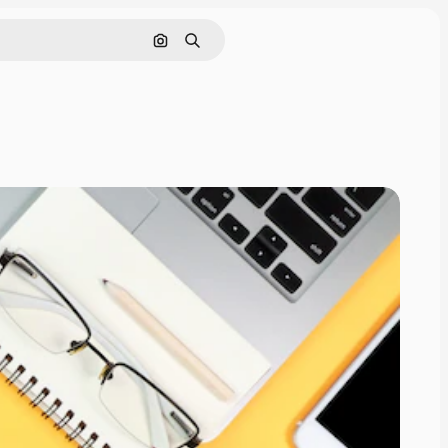
Поиск по изображению
Поиск