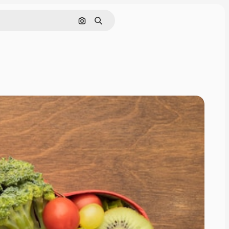
Поиск по изображению
Поиск