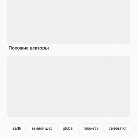
Похожие векторы
earth
земной шар
global
планета
celebration