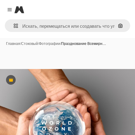
Magnific
Close menu
Поиск 
Главная
/
Стоковый
/
Фотографии
/
Празднование Всемирн…
Премиум