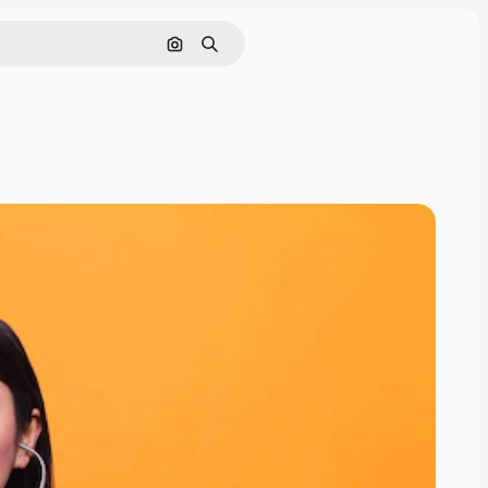
Поиск по изображению
Поиск