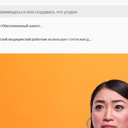
и
/
Обеспокоенный азиатс…
Обеспокоенный азиатский медицинский работник использует стетоскоп для консультации пациента на оранжевом фоне. Обеспокоенная проблемная медсестра с профессиональным медицинским инструментом консультирует больного.