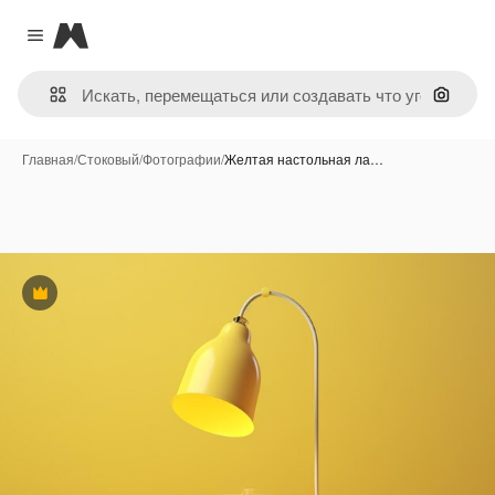
Magnific
Close menu
Поиск 
Главная
/
Стоковый
/
Фотографии
/
Желтая настольная ла…
Премиум