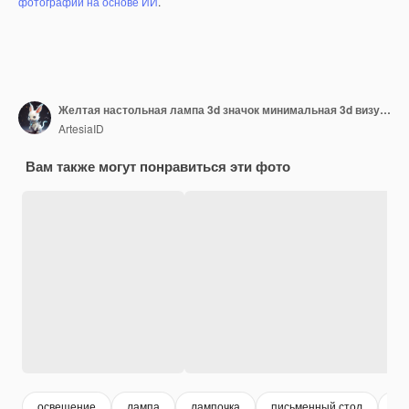
фотографий на основе ИИ
.
Желтая настольная лампа 3d значок минимальная 3d визуализация иллюстрации на пастельном фоне Sprout
ArtesiaID
Вам также могут понравиться эти фото
освещение
лампа
лампочка
письменный стол
оф