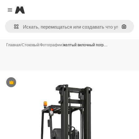
Magnific
Close menu
Поиск 
Главная
/
Стоковый
/
Фотографии
/
желтый вилочный погр…
Премиум