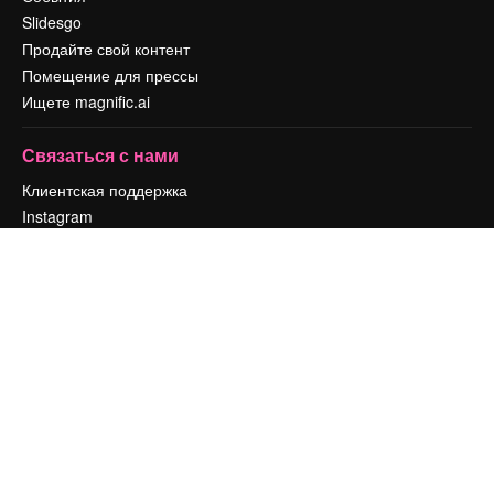
Slidesgo
Продайте свой контент
Помещение для прессы
Ищете magnific.ai
Связаться с нами
Клиентская поддержка
Instagram
YouTube
LinkedIn
TikTok
Discord
X
Reddit
Copyright © 2010-
2026
Freepik Company S.L.U.
Все права защищены
.