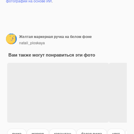
фотографий на основе ИИ
.
Желтая маркерная ручка на белом фоне
natali_ploskaya
Вам также могут понравиться эти фото
ручка
маркер
карандаш
белая ручка
цвет
о