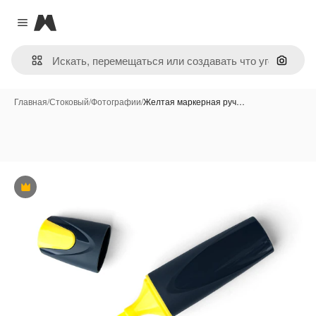
Magnific
Close menu
Поиск 
Главная
/
Стоковый
/
Фотографии
/
Желтая маркерная руч…
Премиум