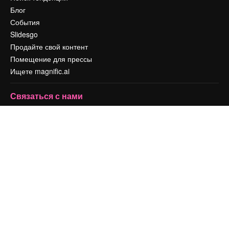
Блог
События
Slidesgo
Продайте свой контент
Помещение для прессы
Ищете magnific.ai
Связаться с нами
Клиентская поддержка
Instagram
YouTube
LinkedIn
TikTok
Discord
X
Reddit