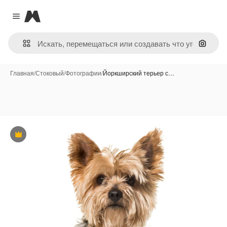
Magnific
Close menu
Поиск 
Главная
/
Стоковый
/
Фотографии
/
Йоркширский терьер с…
Премиум