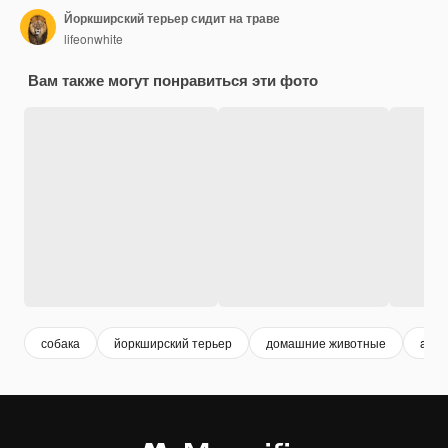
Йоркширский терьер сидит на траве
lifeonwhite
Вам также могут понравиться эти фото
собака
йоркширский терьер
домашние животные
anim