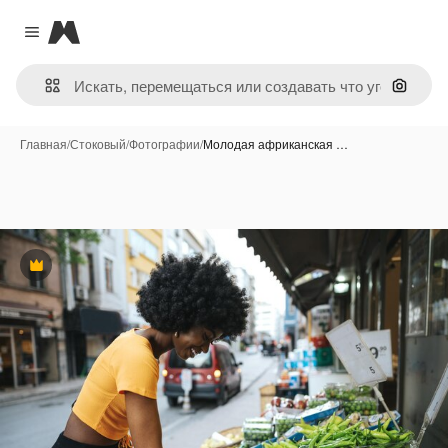
Magnific
Close menu
Поиск 
Главная
/
Стоковый
/
Фотографии
/
Молодая африканская …
Премиум