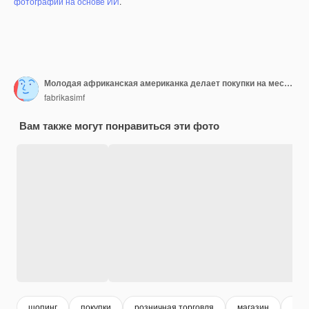
фотографий на основе ИИ
.
Молодая африканская американка делает покупки на местном уличном рынке
fabrikasimf
Вам также могут понравиться эти фото
шопинг
покупки
розничная торговля
магазин
жен