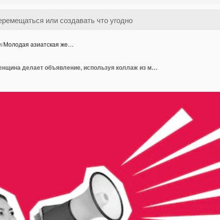
и
/
Молодая азиатская же…
Молодая азиатская женщина делает объявление, используя коллаж из мегафона