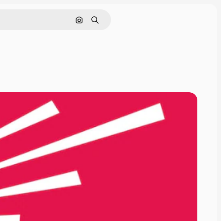
Поиск по изображению
Поиск