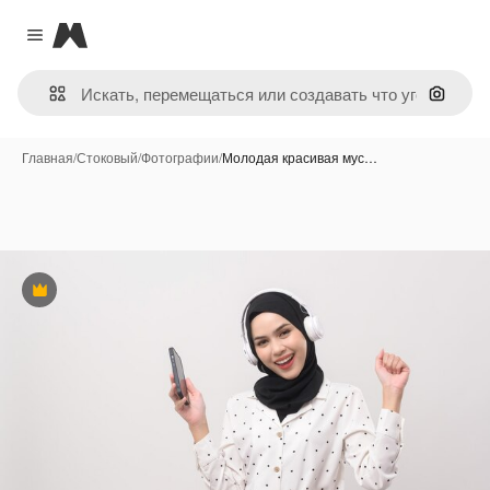
Magnific
Close menu
Поиск 
Главная
/
Стоковый
/
Фотографии
/
Молодая красивая мус…
Премиум