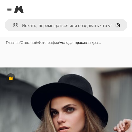
Magnific
Close menu
Поиск 
Главная
/
Стоковый
/
Фотографии
/
молодая красивая дев…
Премиум