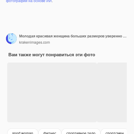
фотографий на основе ИИ
.
Молодая красивая женщина больших размеров уверенно улыбается, растягиваясь в спортивном центре
krakenimages.com
Вам также могут понравиться эти фото
sport woman
фитнес
спортивное тело
спортсмен