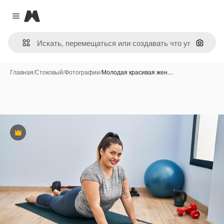
Magnific
Close menu
Поиск 
Главная
/
Стоковый
/
Фотографии
/
Молодая красивая жен…
Премиум