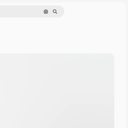
Поиск по изображению
Поиск