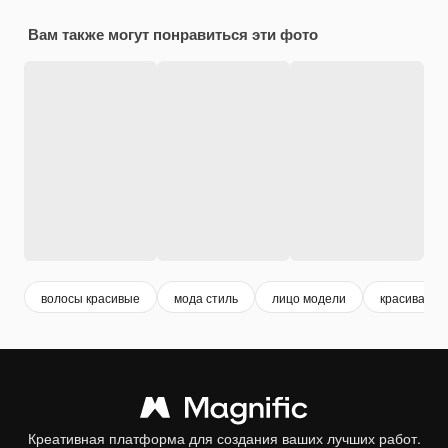
Вам также могут понравиться эти фото
волосы красивые
мода стиль
лицо модели
красивая м
Креативная платформа для создания ваших лучших работ.