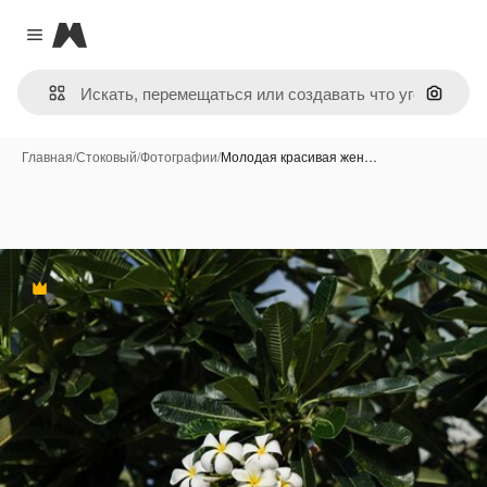
Magnific
Close menu
Поиск 
Главная
/
Стоковый
/
Фотографии
/
Молодая красивая жен…
Премиум