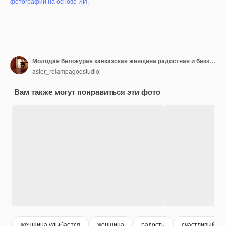
фотографий на основе ИИ
.
Молодая белокурая кавказская женщина радостная и беззаботная, показывая пальцами символ мира.
asier_relampagoestudio
Вам также могут понравиться эти фото
женщина улыбается
женщина
радость
счастливый