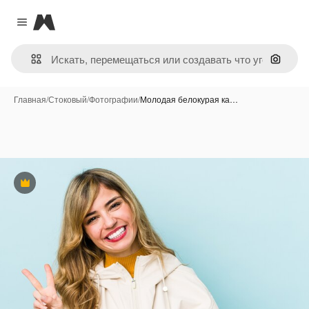
Magnific
Close menu
Поиск 
Главная
/
Стоковый
/
Фотографии
/
Молодая белокурая ка…
Премиум