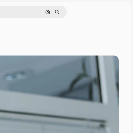
Поиск по изображению
Поиск