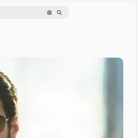
Поиск по изображению
Поиск