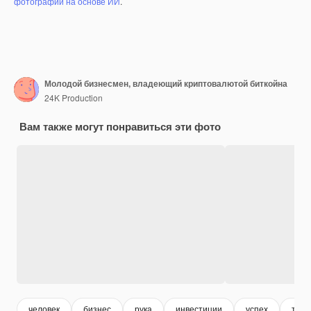
фотографий на основе ИИ
.
Молодой бизнесмен, владеющий криптовалютой биткойна
24K Production
Вам также могут понравиться эти фото
человек
бизнес
рука
инвестиции
успех
тенд