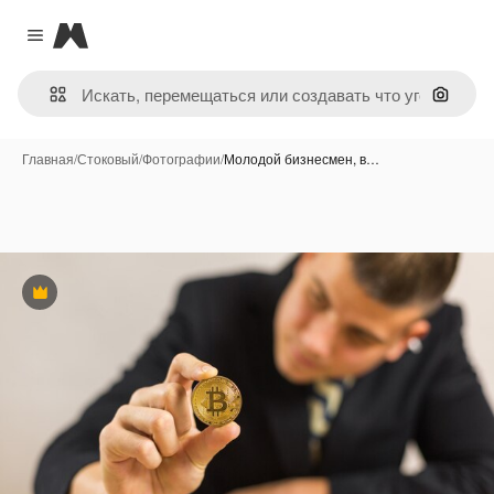
Magnific
Close menu
Поиск 
Главная
/
Стоковый
/
Фотографии
/
Молодой бизнесмен, в…
Премиум