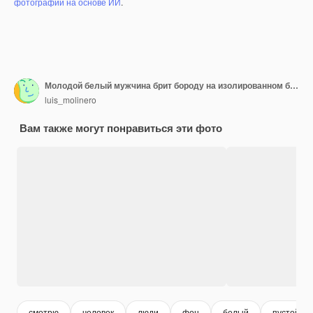
фотографий на основе ИИ
.
Молодой белый мужчина брит бороду на изолированном белом фоне с удивленным выражением лица
luis_molinero
Вам также могут понравиться эти фото
смотрю
человек
люди
фон
белый
пустой