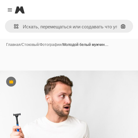
Magnific
Close menu
Поиск 
Главная
/
Стоковый
/
Фотографии
/
Молодой белый мужчин…
Премиум