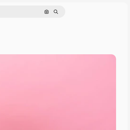
Поиск по изображению
Поиск