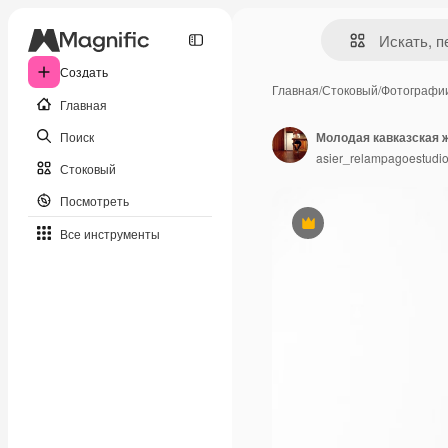
Создать
Главная
/
Стоковый
/
Фотографи
Главная
Поиск
asier_relampagoestudi
Стоковый
Посмотреть
Премиум
Все инструменты