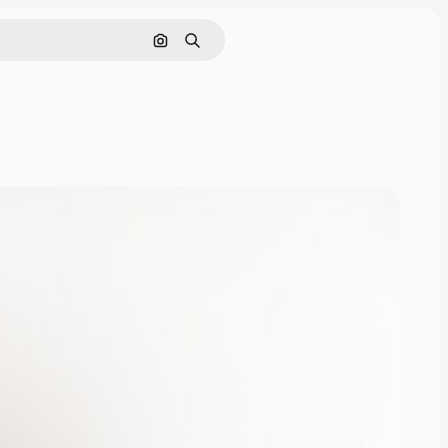
Поиск по изображению
Поиск