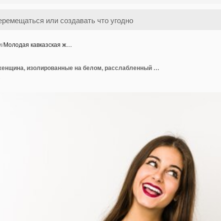
и
/
Молодая кавказская ж…
Молодая кавказская женщина, изолированные на белом, расслабленный и счастливый смех, вытянув шею, показывая зубы.
o