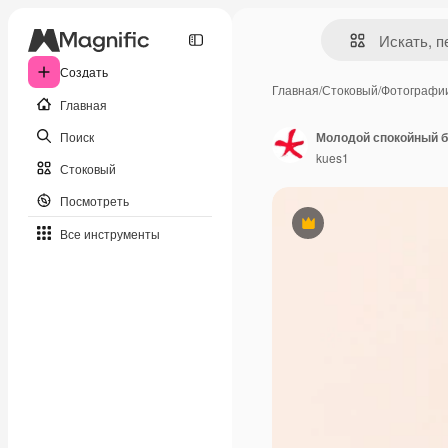
Создать
Главная
/
Стоковый
/
Фотографи
Главная
Поиск
Молодой спокойный б
kues1
Стоковый
Посмотреть
Премиум
Все инструменты