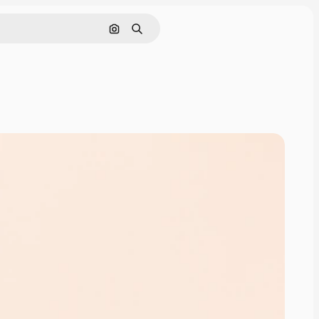
Поиск по изображению
Поиск