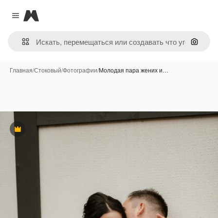
Magnific
Close menu
Поиск 
Главная
/
Стоковый
/
Фотографии
/
Молодая пара жених и…
Премиум