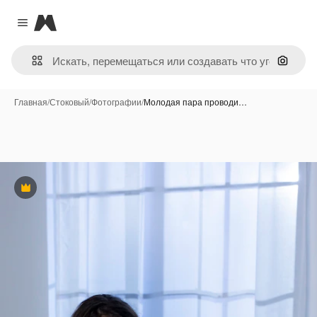
Magnific
Close menu
Поиск 
Главная
/
Стоковый
/
Фотографии
/
Молодая пара проводи…
Премиум