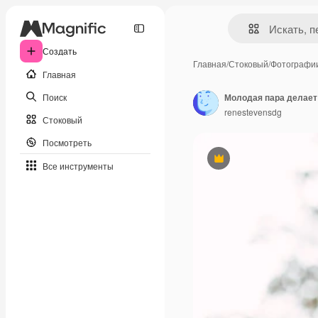
Создать
Главная
/
Стоковый
/
Фотографи
Главная
Поиск
Молодая пара делает 
renestevensdg
Стоковый
Посмотреть
Премиум
Все инструменты