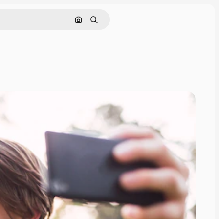
Поиск по изображению
Поиск