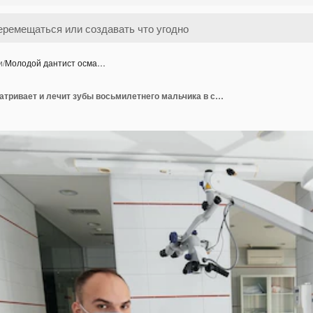
и
/
Молодой дантист осма…
Молодой дантист осматривает и лечит зубы восьмилетнего мальчика в современной белой стоматологии крупным планом Протезирование зубов и отбеливание зубов Современная стоматология Профилактика