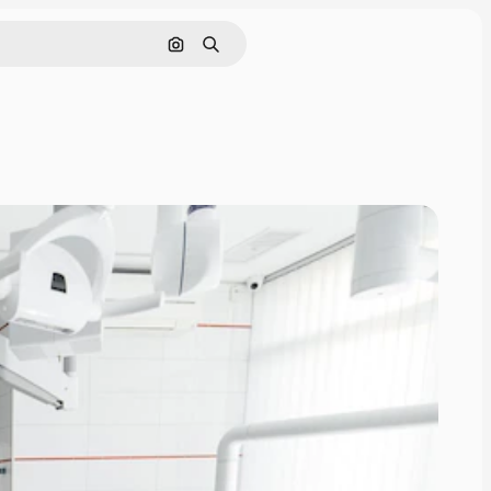
Поиск по изображению
Поиск