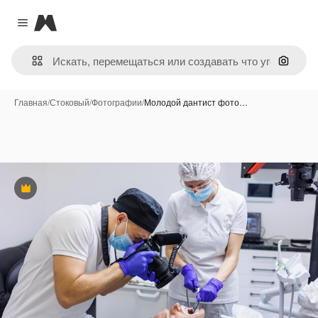
Magnific
Close menu
Поиск 
Главная
/
Стоковый
/
Фотографии
/
Молодой дантист фото…
Премиум