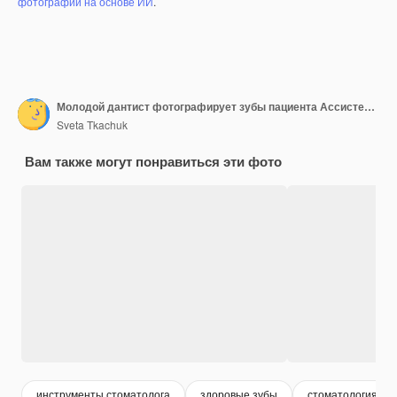
фотографий на основе ИИ
.
Молодой дантист фотографирует зубы пациента Ассистент помогает врачу Стоматологический кабинет
Sveta Tkachuk
Вам также могут понравиться эти фото
инструменты стоматолога
здоровые зубы
стоматология