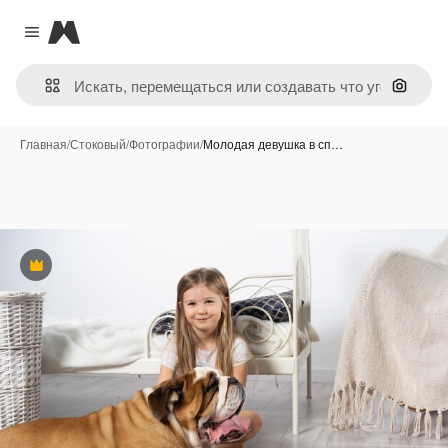
Magnific
Close menu
Поиск 
Главная
/
Стоковый
/
Фотографии
/
Молодая девушка в сп…
Премиум