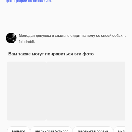
фотографий на основе ИИ
.
Молодая девушка в спальне сидит на полу со своей собакой и ласкает его ребенка и собаку
fotodrobik
Вам также могут понравиться эти фото
бульдог
английский бульдог
маленькая собака
милая с