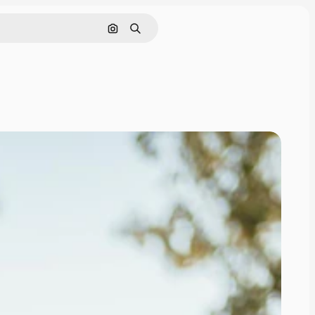
Поиск по изображению
Поиск