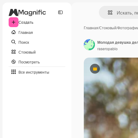
Создать
Главная
/
Стоковый
/
Фотографи
Главная
Поиск
raseropablo
Стоковый
Посмотреть
Премиум
Все инструменты