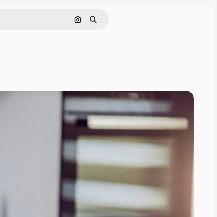
Поиск по изображению
Поиск