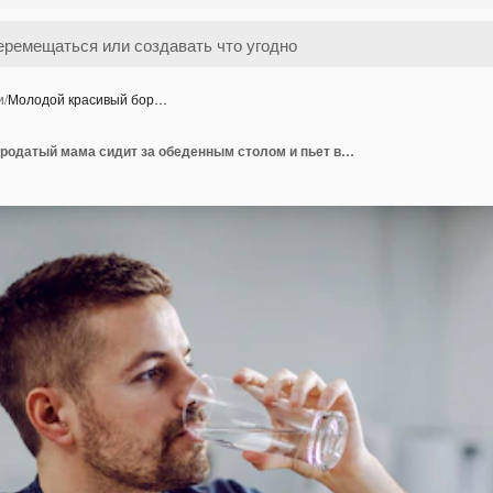
и
/
Молодой красивый бор…
Молодой красивый бородатый мама сидит за обеденным столом и пьет воду, чтобы освежиться и успокоиться. Может есть надежда вовремя оплатить счета.