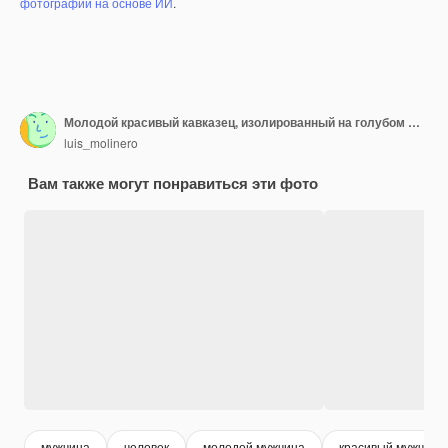
фотографий на основе ИИ
.
Молодой красивый кавказец, изолированный на голубом фоне, делает селфи
luis_molinero
Вам также могут понравиться эти фото
мужчина
человек
молодой мужчина
красивый мужчина