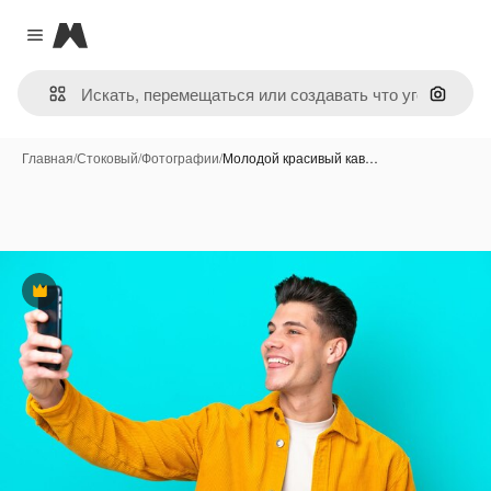
Magnific
Close menu
Поиск 
Главная
/
Стоковый
/
Фотографии
/
Молодой красивый кав…
Премиум