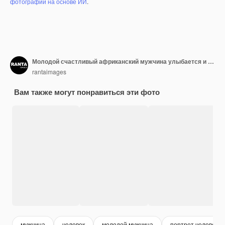
фотографий на основе ИИ
.
Молодой счастливый африканский мужчина улыбается и выглядит взволнованно со скрещенными руками
rantaimages
Вам также могут понравиться эти фото
мужчина
человек
молодой мужчина
портрет человека