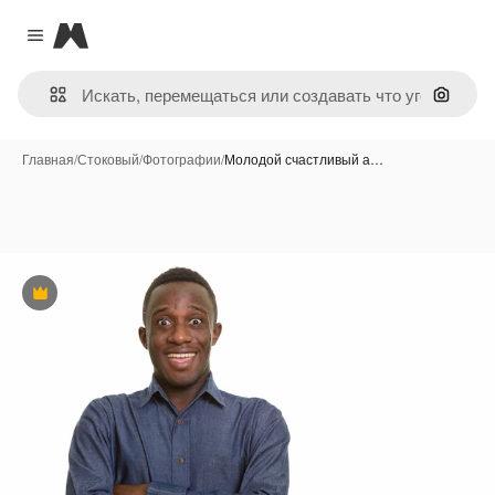
Magnific
Close menu
Поиск 
Главная
/
Стоковый
/
Фотографии
/
Молодой счастливый а…
Премиум