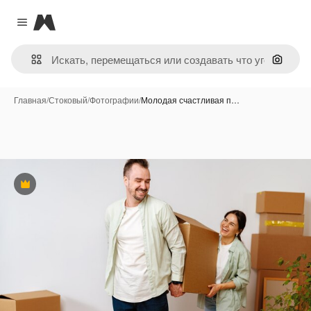
Magnific
Close menu
Поиск 
Главная
/
Стоковый
/
Фотографии
/
Молодая счастливая п…
Премиум