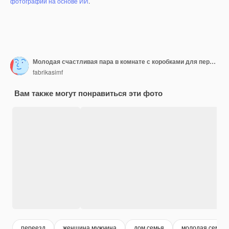
фотографий на основе ИИ
.
Молодая счастливая пара в комнате с коробками для переезда в новом доме
fabrikasimf
Вам также могут понравиться эти фото
переезд
женщина мужчина
дом семья
молодая семья