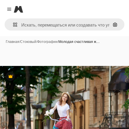
Magnific
Close menu
Поиск 
Главная
/
Стоковый
/
Фотографии
/
Молодая счастливая ж…
Премиум