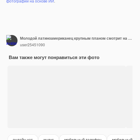
фотографий на основе ИИ
.
Молодой латиноамериканец крупным планом смотрит на экран телефона мужчина за ужином читает онлайн-новости со смартфона
user25451090
Вам также могут понравиться эти фото
онлайн чат
индус
мобильный телефон
мобильный