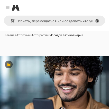
Magnific
Close menu
Поиск 
Главная
/
Стоковый
/
Фотографии
/
Молодой латиноамерик…
Премиум