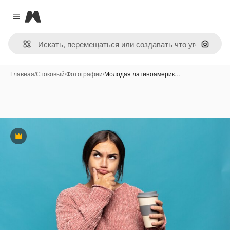
Magnific
Close menu
Поиск 
Главная
/
Стоковый
/
Фотографии
/
Молодая латиноамерик…
Премиум