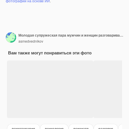
фотографий на основе ИИ
.
Молодая супружеская пара мужчин и женщин разговаривает с психологом на сеансе терапии. Психология.
asmedvednikov
Вам также могут понравиться эти фото
психотерапия
психология
психиатр
разговор
тер