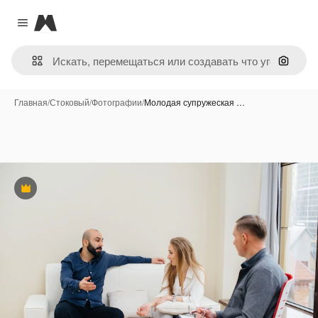
Magnific
Close menu
Поиск 
Главная
/
Стоковый
/
Фотографии
/
Молодая супружеская …
Премиум