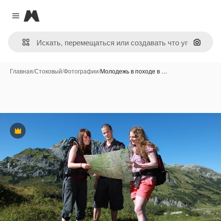
Magnific
Close menu
Поиск 
Главная
/
Стоковый
/
Фотографии
/
Молодежь в походе в …
Премиум