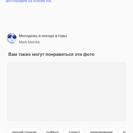
фотографий на основе ИИ
.
Молодежь в походе в горы
Mark Mainka
Вам также могут понравиться эти фото
пеший туризм
outdoor
турист
приключение
путеш