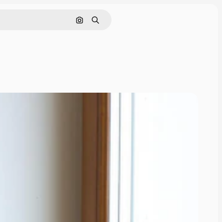
Поиск по изображению
Поиск