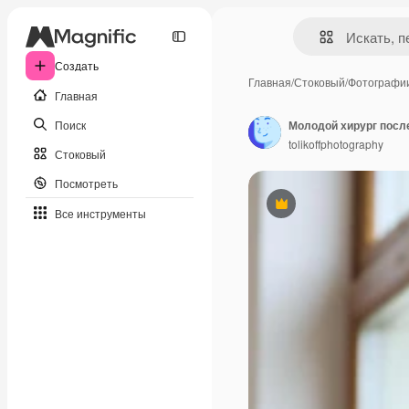
Создать
Главная
/
Стоковый
/
Фотографи
Главная
Поиск
Молодой хирург после
tolikoffphotography
Стоковый
Посмотреть
Премиум
Все инструменты