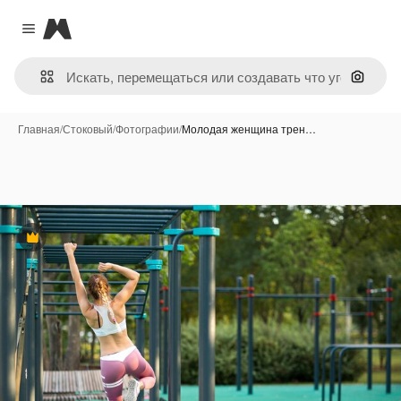
Magnific
Close menu
Поиск 
Главная
/
Стоковый
/
Фотографии
/
Молодая женщина трен…
Премиум