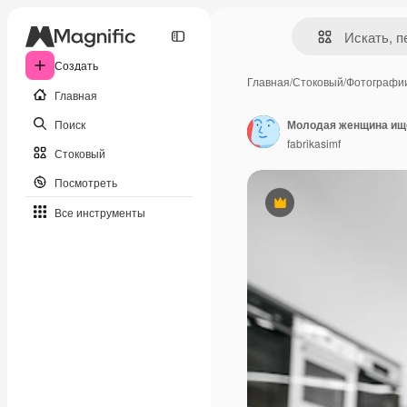
Создать
Главная
/
Стоковый
/
Фотографи
Главная
Поиск
Молодая женщина ище
fabrikasimf
Стоковый
Посмотреть
Премиум
Все инструменты