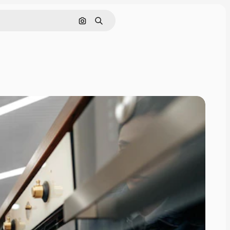
Поиск по изображению
Поиск