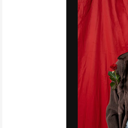
Креативная пл
ваших лучших 
подписчиков с
предприятий, а
Pусский