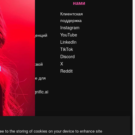
нами
Цены
о
О нас
Клиентская
поддержка
Reviews
Instagram
Вакансии
YouTube
Поиск тенденций
LinkedIn
Блог
TikTok
События
Discord
Slidesgo
ости
X
Продайте свой
контент
Reddit
в
Помещение для
прессы
Ищете magnific.ai
ee to the storing of cookies on your device to enhance site