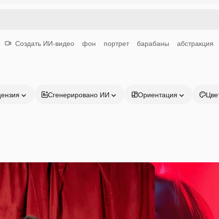
Создать ИИ-видео
фон
портрет
барабаны
абстракция
цензия
Сгенерировано ИИ
Ориентация
Цве
Продукция
Начать