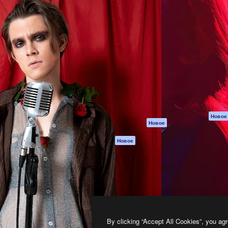
атформа для создания
Spaces
Academy
работ. Более 1 миллиона
ИИ-помощник
Документация п
реди креаторов,
Пакету ИИ
Генератор
гентств и студий.
изображений ИИ
Служба
поддержки
Генератор видео
ИИ
Условия и
положения
Генератор голоса
на основе ИИ
Политика
конфиденциальн
Стоковый контент
Оригиналы
MCP для
Новое
Новое
Claude/ChatGPT
Политика файло
cookie
Агенты
Новое
Центр доверия
API
Партнеры
Мобильное
приложение
Предприятие
Все инструменты
Magnific
By clicking “Accept All Cookies”, you agr