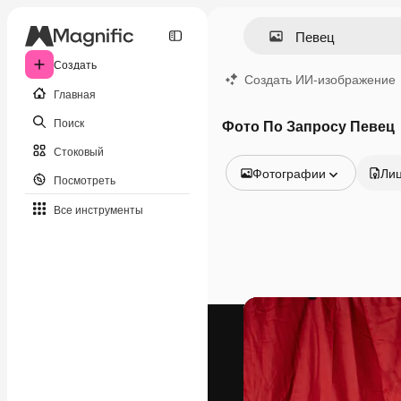
Создать
Создать ИИ-изображение
Главная
Поиск
Фото По Запросу Певец
Стоковый
Фотографии
Ли
Посмотреть
Все изображения
Все инструменты
Векторы
Иллюстрации
Фотографии
PSD
Шаблоны
Мокапы
Видео
Видеоролик
Моушн-дизайн
Видеошаблоны
Иконки
3D-модели
Шрифты