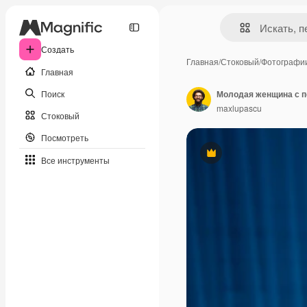
Создать
Главная
/
Стоковый
/
Фотографи
Главная
Поиск
Молодая женщина с 
maxlupascu
Стоковый
Посмотреть
Премиум
Все инструменты