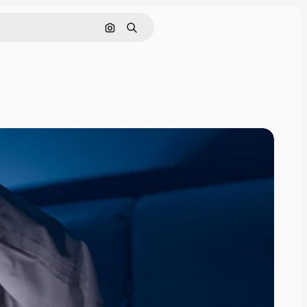
Поиск по изображению
Поиск