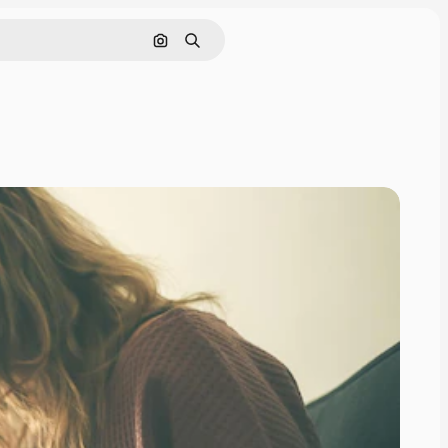
Поиск по изображению
Поиск