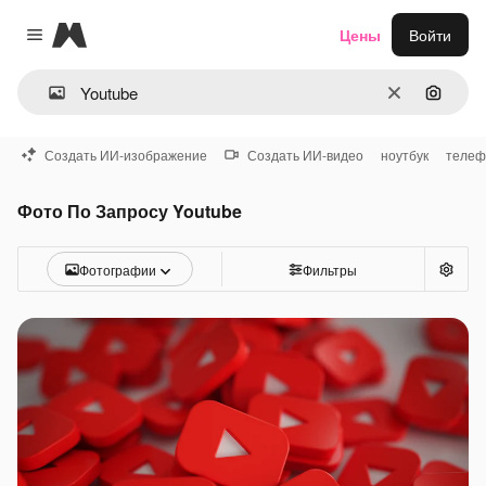
Magnific
Цены
Войти
Close menu
Очистить
Поиск 
Создать ИИ-изображение
Создать ИИ-видео
ноутбук
телеф
Фото По Запросу Youtube
Фотографии
Фильтры