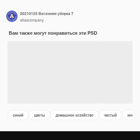
20210125 Весенняя уборка 7
atlascompany
Вам также могут понравиться эти PSD
синий
цветы
домашнее хозяйство
чистый
инстр