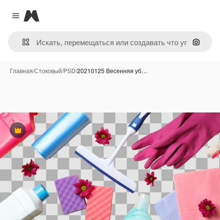
Magnific
Close menu
Поиск 
Главная
/
Стоковый
/
PSD
/
20210125 Весенняя уб…
Премиум