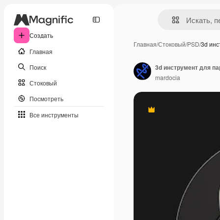
Создать
Главная
/
Стоковый
/
PSD
/
3d ин
Главная
Поиск
3d инструмент для п
mardocia
Стоковый
Посмотреть
Премиум
Все инструменты