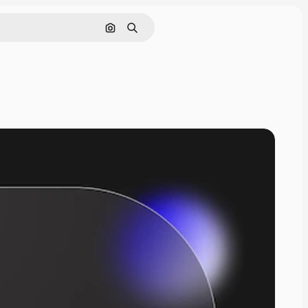
Поиск по изображению
Поиск