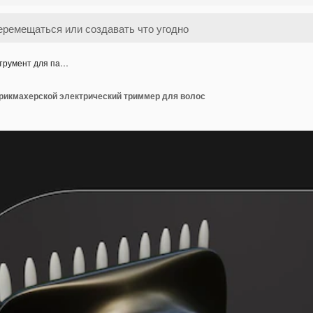
струмент для па…
арикмахерской электрический триммер для волос