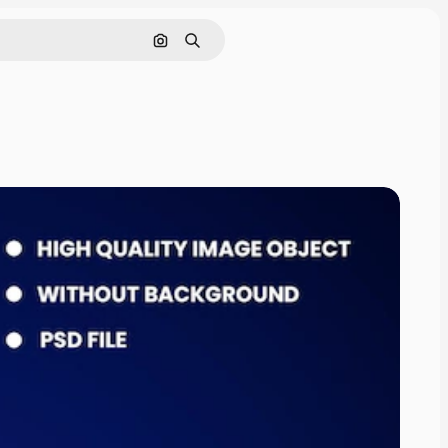
Поиск по изображению
Поиск