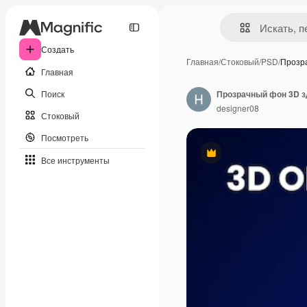
Создать
Главная
/
Стоковый
/
PSD
/
Прозр
Главная
Поиск
Прозрачный фон 3D 
designer08
Стоковый
Посмотреть
Премиум
Все инструменты